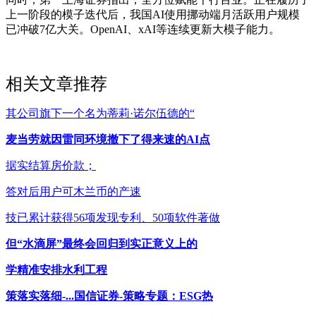
上一阶段的模子迭代后，我国AI使用挪动端月活跃用户规模
已冲破7亿大关。OpenAI、xAI等连续更新大模子能力。
相关文章推荐
其公司旗下一个名为蒂莉·诺尔伍德的“
麦当劳就因雷同环境撤下了得来速的AI点
据实结算房价款；
答对后用户可木兰币的产速
技已累计获得56项发现专利、50项软件著做
但“水滴屏”最终会回归到实正意义上的
学精准安排水利工程
策落实落细-...国信证券-策略专题：ESG热