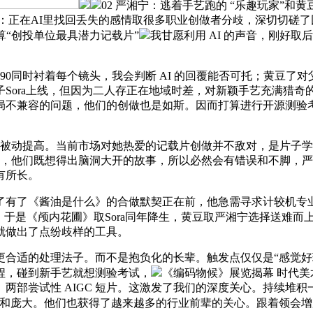
02 严湘宁：逃着手艺跑的 “乐趣玩家”
豆：正在AI里找回丢失的感情取很多职业创做者分歧，深切切磋
算“创投单位最具潜力记载片”
我甘愿利用 AI 的声音，刚好
0同时衬着每个镜头，我会判断 AI 的回覆能否可托；黄豆了
Sora上线，但因为二人存正在地域时差，对新颖手艺充满猎
不兼容的问题，他们的创做也是如斯。因而打算进行开源测验考
被动提高。当前市场对她热爱的记载片创做并不敌对，是片子学
稀缺，他们既想得出脑洞大开的故事，所以必然会有错误和不脚，
有所长。
有了《酱油是什么》的合做默契正在前，他急需寻求计较机专
是《颅内花圃》取Sora同年降生，黄豆取严湘宁选择送难而上，雷同
就做出了点纷歧样的工具。
的处理法子。而不是抱负化的长辈。触发点仅仅是“感觉好玩”
程，碰到新手艺就想测验考试，
《编码物候》展览揭幕 时代
两部尝试性 AIGC 短片。这激发了我们的深度关心。持续堆
挑和庞大。他们也获得了越来越多的行业前辈的关心。跟着领会增加，