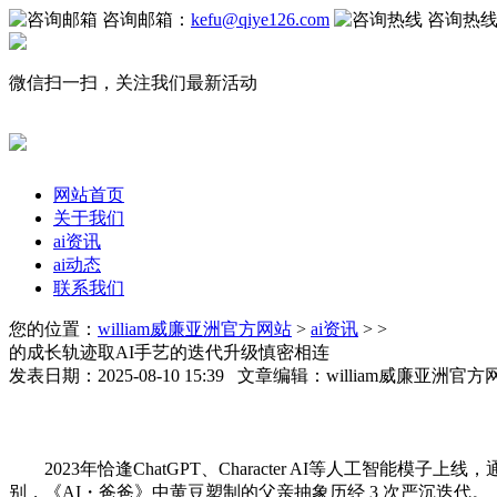
咨询邮箱：
kefu@qiye126.com
咨询热
微信扫一扫，关注我们最新活动
网站首页
关于我们
ai资讯
ai动态
联系我们
您的位置：
william威廉亚洲官方网站
>
ai资讯
> >
的成长轨迹取AI手艺的迭代升级慎密相连
发表日期：2025-08-10 15:39 文章编辑：william威廉亚洲
2023年恰逢ChatGPT、Character AI等人工
别，《AI・爸爸》中黄豆塑制的父亲抽象历经 3 次严沉迭代。