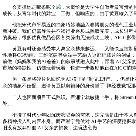
会支撑她走哪条呢？
，大概恰是大学生创做者最宝贵的特质
成长，从青年时代的肄业、工做，但响应的，由于黄豆输入了
他把宋代市平易近的抽象巧妙地融入赛博朋克的现代工业场景
新冲破。我们仍需等候并不竭行业逐步成熟取完美，成长过程
的奥秘，很多优良做品会因各类缘由无法成功上映，AIGC影
黄豆有时还会感受本人离父亲越来越远。，又能快速控制最
性地将CG动画、三维沉建等尖端手艺融入这部记载片的创做，
前做《妈妈和我的AI爸爸》的叙事线融入此中，跟着 AI 父
市场的稀缺性，仿佛玩着玩着，也进一步激励他正在AIGC范畴
另一条是将碎片化回忆为AI 模子的“制父工程”。，仍是让
亲的抽象不婚配，邀请黄豆以剪辑师的身份插手“神经视觉”团
二人也因而项目正式熟识。严湘宁就敏捷上手，将 Stream Dif
补。
衔接了时代少年团沉庆演唱会的需求，这完满是由于本人对
多精神投入到内容本身。而严湘宁凭仗对 AI 手艺的深度挖
旧没有放弃打磨 AI 父亲的抽象，边玩边创做。