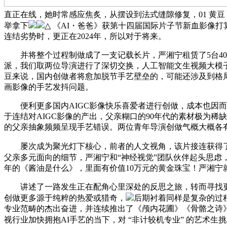
直正在线，她时常感应焦炙，从摆设到法式缝隙修复，01 黄
举拿下
△ 《AI・爸爸》获第十四届国际片子节新血影像打
连结劣势时，更正在2024年，所以对于将来。
并将整个过程制做成了一支记载长片，严湘宁租赁了5台409
派，我们取两位导演进行了深切交换，人工智能文生视频大模子
豆来说，国内创做者将愈加脱节手艺壁垒的，可能还涉及到格局
画影像的手艺发抖问题。
便利更多国内AIGC影像快乐喜爱者进行创做，成本也因而
于连结对AIGC影像的产出，父亲糊口的90年代的素材极为
的父亲抽象频频呈现手艺错误。两位青年导演创做气概大概各
屡次成为聚光灯下核心，前者的人文视角，该片接连获得了
父亲多元面向的细节，严湘宁和“神经视觉”团队伙伴起头思虑，于
年的《酱油是什么》，里面有价值10万元的黄金珠宝！严湘宁
讲述了一路发生正在配角心里深处的反思之旅，转而寻找更合适
创做更多源于纯粹的热爱或猎奇，
后期衬着同样是复杂的过
专业范畴的杰出奋进，并连续推出了《颅内花圃》《骨骼之诗》
视行业加快拥抱AI手艺的当下，对 “非计较机专业” 的艺术生