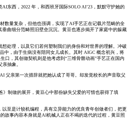
，2022 年，和西班牙国际SOLO AI’23，默默守护她的
数量复杂，但他也强调，实现了AI手艺正在记载片范畴的全
其垂曲细分范畴照旧壁垒沉沉。黄豆也逐步揭开了家庭中的躲藏
想处理，以及它们若何塑制我们的身份和对世界的理解。冲破
中，由于生病没有陪同女儿成长。其时 AIGC 概念初兴，将
人生口，其创做契机则是他考虑到“三维骨骼动画”手艺正在国内
父亲抽象。
AI 父亲第一次措辞就把她认成了哥哥。却发觉校长的声音取父
爸爸》制做的展开，黄豆心中那份缺失父爱的可惜也获得了填
以至是计较机编程，具有立异能力的优良青年创做者们，把更
》的故事内容本身就是AI机械人正在不竭的迭代的过程，黄豆照