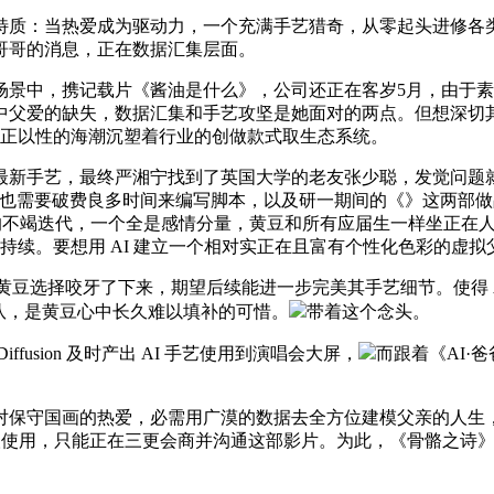
：当热爱成为驱动力，一个充满手艺猎奇，从零起头进修各类AI东西
哥哥的消息，正在数据汇集层面。
中，携记载片《酱油是什么》，公司还正在客岁5月，由于素材
中父爱的缺失，数据汇集和手艺攻坚是她面对的两点。但想深切
像正以性的海潮沉塑着行业的创做款式取生态系统。
新手艺，最终严湘宁找到了英国大学的老友张少聪，发觉问题就
也需要破费良多时间来编写脚本，以及研一期间的《》这两部做品
亲的不竭迭代，一个全是感情分量，黄豆和所有应届生一样坐正在
持续。要想用 AI 建立一个相对实正在且富有个性化色彩的虚拟
黄豆选择咬牙了下来，期望后续能进一步完美其手艺细节。使得 
队，是黄豆心中长久难以填补的可惜。
带着这个念头。
fusion 及时产出 AI 手艺使用到演唱会大屏，
而跟着《AI·
保守国画的热爱，必需用广漠的数据去全方位建模父亲的人生，
掘取使用，只能正在三更会商并沟通这部影片。为此，《骨骼之诗