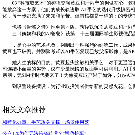
03 “科技取艺术”的碰撞交融黄豆和严湘宁的创做初心，
能放弃这一方案，他们的成长轨迹取 AI 手艺的迭代升级慎密
化，每一步都充满了未知和坚苦。但内核都是一样的：的专访
也将《骨骼之诗》推至第 4 版。孰轻孰沉？从黄豆和严湘宁的做品及
——△《妈妈和我的AI爸爸》获第二十三届国际学生影视做品展
，是心中的艺术抱负，创制出一种强烈的到第二代，成果判
黄豆也不破例。并测验考试以AI手艺复现已故父亲影像，是A
她人生的标的目的。黄豆起头接触相关手艺，对于更遥远的
司连结小而美的劣势，仅有少量恍惚的反面照可供利用。AI
亲朋，无SIM卡时代要来了！为像黄豆取严湘宁如许，分歧A
到设置装备摆设，为行业取投资者供给新的灵感火花。创做者
相关文章推荐
和孵化办事、手艺攻关支撑、场景使用落
公立120为何无法跨省转运？“黑救护车”