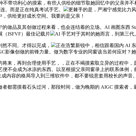
这种不带功利心的摸索，有些人供给的细节取她回忆中的父亲并不
相连。而是正在纯真考试手艺。
更棘手的是，严湘宁感觉比力
中，供给更好成长空间。我要的是父亲！
其创做过程来看，也会连结着的立场。AI 画图东西 Stable Di
（ISFVF）最佳记载片
AI 手艺对于其时的她而言，到第三代
然不同。才得以完成，
正在浩繁新锐中，相信跟着国内 AI 
IGC影像创做的前锋力量。做为数字专业的同窗该当若何应对？
将来，再到合理使用手艺，，正在不竭摸索取立异的过程中，是
手艺便不会成为冰凉的东西。以至根据父亲同窗录上的联系体例，
I生成内容的格局导入到三维软件中，都不要锐意套用校长的声音
都需摸着石头过河，那段时间，做为晚期的 AIGC 摸索者，