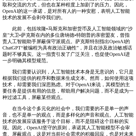
取和交流的方式，但也在某种程度上加剧了的压力。因此，
OpenAI的这一承诺，是对所有人的一种安慰，表明人工智能
技术的发展不会剥夺我们的。
此前，包括埃隆•马斯克和加密货币及人工智能领域的“沙
皇”大卫•萨克斯在内的多位唐纳德•特朗普的亲密盟友，曾指
责人工智能助手屏蔽保守派观点。萨克斯特别指出OpenAI的
ChatGPT“被编程为具有政治正确性”，并且在涉及政治敏感话
题时不够真实。这一指责引发了广泛关注，也促使OpenAI进
一步明确其模型规范。
我们需要认识到，人工智能技术本身是无意识的，它只是
根据我们提供的程序和数据来生成文本。然而，如何使用这项
技术，却需要我们深思熟虑。对于OpenAI来说，其模型的主
要任务是提供有用的信息，帮助用户解决问题，而不是成为一
种过滤工具，屏蔽某些观点。
在当今这个多元化的社会中，我们需要的不是单一的声
音，也不是单一的观点，而是多样化的声音和观点。人工智能
技术的发展应该服务于这个目标，而不是阻碍这个目标的实
现。因此，OpenAI坚守的原则，承诺其人工智能模型不会审
查、屏蔽观点，这是对当前社会需求的积极回应，也是对未来